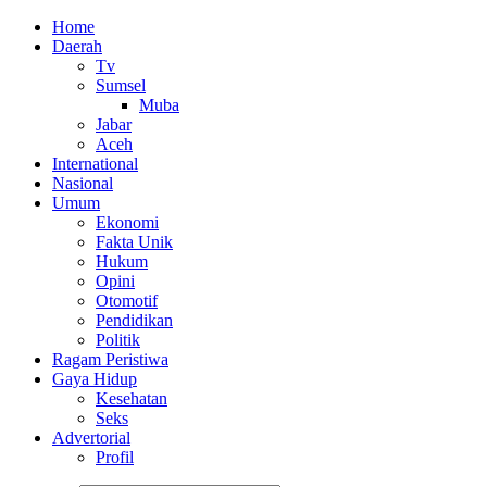
Home
Daerah
Tv
Sumsel
Muba
Jabar
Aceh
International
Nasional
Umum
Ekonomi
Fakta Unik
Hukum
Opini
Otomotif
Pendidikan
Politik
Ragam Peristiwa
Gaya Hidup
Kesehatan
Seks
Advertorial
Profil