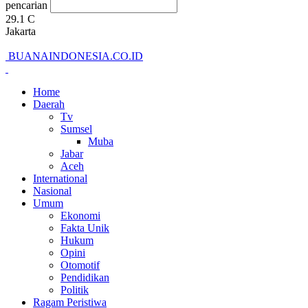
pencarian
29.1
C
Jakarta
BUANAINDONESIA.CO.ID
Home
Daerah
Tv
Sumsel
Muba
Jabar
Aceh
International
Nasional
Umum
Ekonomi
Fakta Unik
Hukum
Opini
Otomotif
Pendidikan
Politik
Ragam Peristiwa