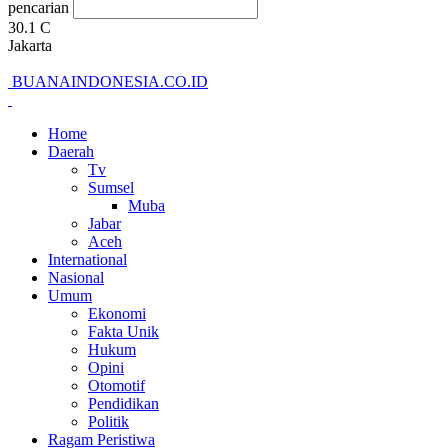
pencarian
30.1
C
Jakarta
BUANAINDONESIA.CO.ID
Home
Daerah
Tv
Sumsel
Muba
Jabar
Aceh
International
Nasional
Umum
Ekonomi
Fakta Unik
Hukum
Opini
Otomotif
Pendidikan
Politik
Ragam Peristiwa