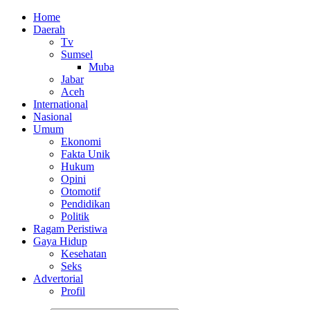
Home
Daerah
Tv
Sumsel
Muba
Jabar
Aceh
International
Nasional
Umum
Ekonomi
Fakta Unik
Hukum
Opini
Otomotif
Pendidikan
Politik
Ragam Peristiwa
Gaya Hidup
Kesehatan
Seks
Advertorial
Profil