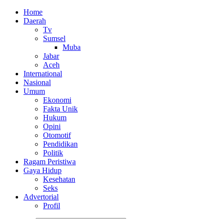
Home
Daerah
Tv
Sumsel
Muba
Jabar
Aceh
International
Nasional
Umum
Ekonomi
Fakta Unik
Hukum
Opini
Otomotif
Pendidikan
Politik
Ragam Peristiwa
Gaya Hidup
Kesehatan
Seks
Advertorial
Profil