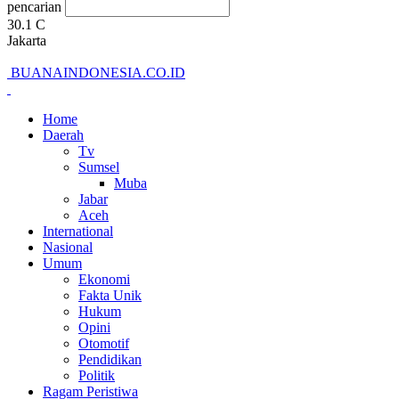
pencarian
30.1
C
Jakarta
BUANAINDONESIA.CO.ID
Home
Daerah
Tv
Sumsel
Muba
Jabar
Aceh
International
Nasional
Umum
Ekonomi
Fakta Unik
Hukum
Opini
Otomotif
Pendidikan
Politik
Ragam Peristiwa