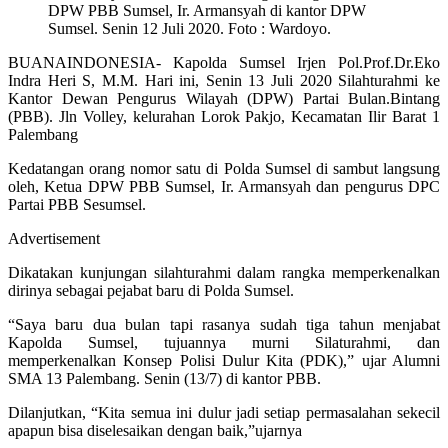
DPW PBB Sumsel, Ir. Armansyah di kantor DPW
Sumsel. Senin 12 Juli 2020. Foto : Wardoyo.
BUANAINDONESIA- Kapolda Sumsel Irjen Pol.Prof.Dr.Eko
Indra Heri S, M.M. Hari ini, Senin 13 Juli 2020 Silahturahmi ke
Kantor Dewan Pengurus Wilayah (DPW) Partai Bulan.Bintang
(PBB). Jln Volley, kelurahan Lorok Pakjo, Kecamatan Ilir Barat 1
Palembang
Kedatangan orang nomor satu di Polda Sumsel di sambut langsung
oleh, Ketua DPW PBB Sumsel, Ir. Armansyah dan pengurus DPC
Partai PBB Sesumsel.
Advertisement
Dikatakan kunjungan silahturahmi dalam rangka memperkenalkan
dirinya sebagai pejabat baru di Polda Sumsel.
“Saya baru dua bulan tapi rasanya sudah tiga tahun menjabat
Kapolda Sumsel, tujuannya murni Silaturahmi, dan
memperkenalkan Konsep Polisi Dulur Kita (PDK),” ujar Alumni
SMA 13 Palembang. Senin (13/7) di kantor PBB.
Dilanjutkan, “Kita semua ini dulur jadi setiap permasalahan sekecil
apapun bisa diselesaikan dengan baik,”ujarnya