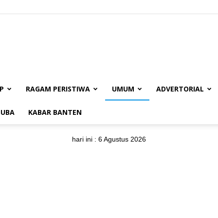
BUANAJABAR.CO.ID
P
RAGAM PERISTIWA
UMUM
ADVERTORIAL
UBA
KABAR BANTEN
hari ini :
6 Agustus 2026