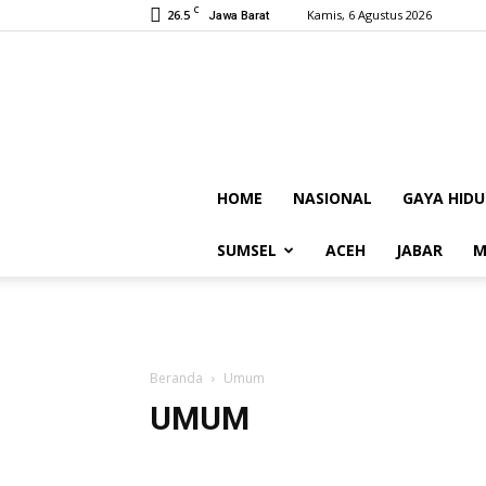
C
26.5
Kamis, 6 Agustus 2026
Jawa Barat
HOME
NASIONAL
GAYA HIDU
SUMSEL
ACEH
JABAR
M
Beranda
Umum
UMUM