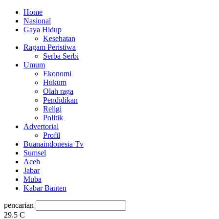
Home
Nasional
Gaya Hidup
Kesehatan
Ragam Peristiwa
Serba Serbi
Umum
Ekonomi
Hukum
Olah raga
Pendidikan
Religi
Politik
Advertorial
Profil
Buanaindonesia Tv
Sumsel
Aceh
Jabar
Muba
Kabar Banten
pencarian
29.5
C