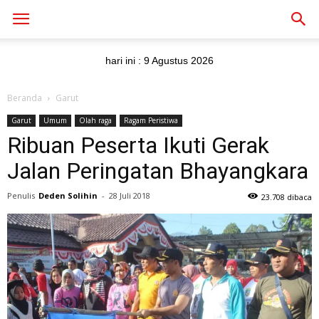
hari ini :
9 Agustus 2026
Beranda
Garut
Garut
Umum
Olah raga
Ragam Peristiwa
Ribuan Peserta Ikuti Gerak
Jalan Peringatan Bhayangkara
Penulis
Deden Solihin
-
28 Juli 2018
23.708 dibaca