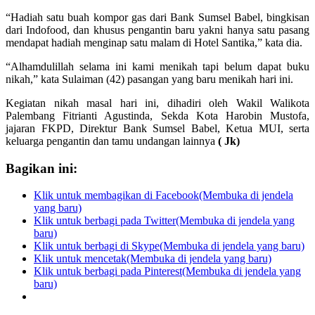
“Hadiah satu buah kompor gas dari Bank Sumsel Babel, bingkisan
dari Indofood, dan khusus pengantin baru yakni hanya satu pasang
mendapat hadiah menginap satu malam di Hotel Santika,” kata dia.
“Alhamdulillah selama ini kami menikah tapi belum dapat buku
nikah,” kata Sulaiman (42) pasangan yang baru menikah hari ini.
Kegiatan nikah masal hari ini, dihadiri oleh Wakil Walikota
Palembang Fitrianti Agustinda, Sekda Kota Harobin Mustofa,
jajaran FKPD, Direktur Bank Sumsel Babel, Ketua MUI, serta
keluarga pengantin dan tamu undangan lainnya
( Jk)
Bagikan ini:
Klik untuk membagikan di Facebook(Membuka di jendela
yang baru)
Klik untuk berbagi pada Twitter(Membuka di jendela yang
baru)
Klik untuk berbagi di Skype(Membuka di jendela yang baru)
Klik untuk mencetak(Membuka di jendela yang baru)
Klik untuk berbagi pada Pinterest(Membuka di jendela yang
baru)