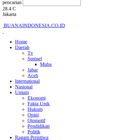
pencarian
28.4
C
Jakarta
BUANAINDONESIA.CO.ID
Home
Daerah
Tv
Sumsel
Muba
Jabar
Aceh
International
Nasional
Umum
Ekonomi
Fakta Unik
Hukum
Opini
Otomotif
Pendidikan
Politik
Ragam Peristiwa