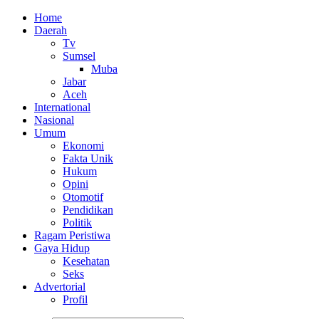
Home
Daerah
Tv
Sumsel
Muba
Jabar
Aceh
International
Nasional
Umum
Ekonomi
Fakta Unik
Hukum
Opini
Otomotif
Pendidikan
Politik
Ragam Peristiwa
Gaya Hidup
Kesehatan
Seks
Advertorial
Profil