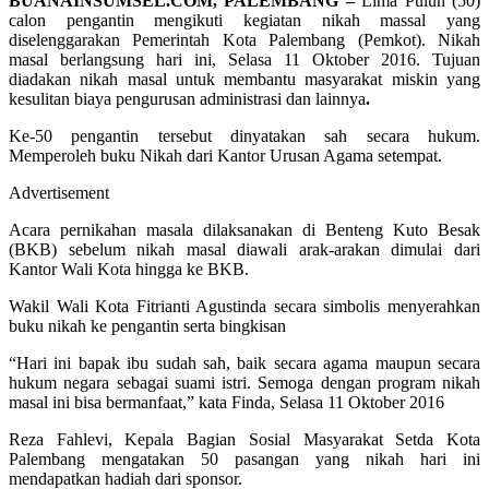
BUANAINSUMSEL.COM, PALEMBANG –
Lima Puluh (50)
calon pengantin mengikuti kegiatan nikah massal yang
diselenggarakan Pemerintah Kota Palembang (Pemkot). Nikah
masal berlangsung hari ini, Selasa 11 Oktober 2016. Tujuan
diadakan nikah masal untuk membantu masyarakat miskin yang
kesulitan biaya pengurusan administrasi dan lainnya
.
Ke-50 pengantin tersebut dinyatakan sah secara hukum.
Memperoleh buku Nikah dari Kantor Urusan Agama setempat.
Advertisement
Acara pernikahan masala dilaksanakan di Benteng Kuto Besak
(BKB) sebelum nikah masal diawali arak-arakan dimulai dari
Kantor Wali Kota hingga ke BKB.
Wakil Wali Kota Fitrianti Agustinda secara simbolis menyerahkan
buku nikah ke pengantin serta bingkisan
“Hari ini bapak ibu sudah sah, baik secara agama maupun secara
hukum negara sebagai suami istri. Semoga dengan program nikah
masal ini bisa bermanfaat,” kata Finda, Selasa 11 Oktober 2016
Reza Fahlevi, Kepala Bagian Sosial Masyarakat Setda Kota
Palembang mengatakan 50 pasangan yang nikah hari ini
mendapatkan hadiah dari sponsor.