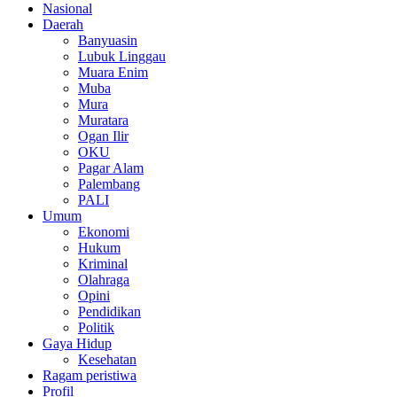
Nasional
Daerah
Banyuasin
Lubuk Linggau
Muara Enim
Muba
Mura
Muratara
Ogan Ilir
OKU
Pagar Alam
Palembang
PALI
Umum
Ekonomi
Hukum
Kriminal
Olahraga
Opini
Pendidikan
Politik
Gaya Hidup
Kesehatan
Ragam peristiwa
Profil