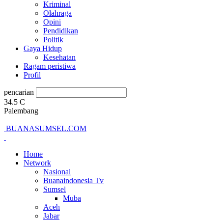
Kriminal
Olahraga
Opini
Pendidikan
Politik
Gaya Hidup
Kesehatan
Ragam peristiwa
Profil
pencarian
34.5
C
Palembang
BUANASUMSEL.COM
Home
Network
Nasional
Buanaindonesia Tv
Sumsel
Muba
Aceh
Jabar