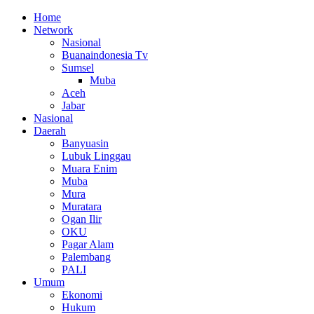
Home
Network
Nasional
Buanaindonesia Tv
Sumsel
Muba
Aceh
Jabar
Nasional
Daerah
Banyuasin
Lubuk Linggau
Muara Enim
Muba
Mura
Muratara
Ogan Ilir
OKU
Pagar Alam
Palembang
PALI
Umum
Ekonomi
Hukum