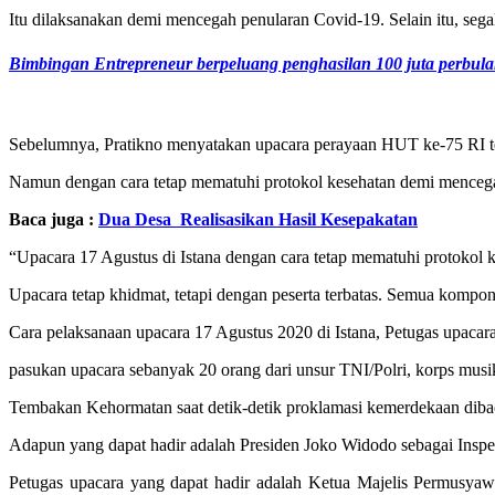
Itu dilaksanakan demi mencegah penularan Covid-19. Selain itu, seg
Bimbingan Entrepreneur berpeluang penghasilan 100 juta perbul
Sebelumnya, Pratikno menyatakan upacara perayaan HUT ke-75 RI te
Namun dengan cara tetap mematuhi protokol kesehatan demi mencegah
Baca juga :
Dua Desa Realisasikan Hasil Kesepakatan
“Upacara 17 Agustus di Istana dengan cara tetap mematuhi protokol
Upacara tetap khidmat, tetapi dengan peserta terbatas. Semua kompone
Cara pelaksanaan upacara 17 Agustus 2020 di Istana, Petugas upacar
pasukan upacara sebanyak 20 orang dari unsur TNI/Polri, korps mus
Tembakan Kehormatan saat detik-detik proklamasi kemerdekaan dibac
Adapun yang dapat hadir adalah Presiden Joko Widodo sebagai Insp
Petugas upacara yang dapat hadir adalah Ketua Majelis Permusy