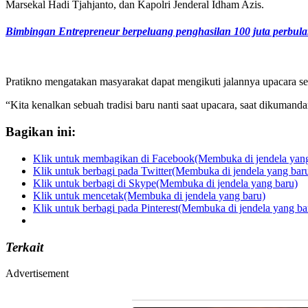
Marsekal Hadi Tjahjanto, dan Kapolri Jenderal Idham Azis.
Bimbingan Entrepreneur berpeluang penghasilan 100 juta perbul
Pratikno mengatakan masyarakat dapat mengikuti jalannya upacara secar
“Kita kenalkan sebuah tradisi baru nanti saat upacara, saat dikuman
Bagikan ini:
Klik untuk membagikan di Facebook(Membuka di jendela yang
Klik untuk berbagi pada Twitter(Membuka di jendela yang bar
Klik untuk berbagi di Skype(Membuka di jendela yang baru)
Klik untuk mencetak(Membuka di jendela yang baru)
Klik untuk berbagi pada Pinterest(Membuka di jendela yang ba
Terkait
Advertisement