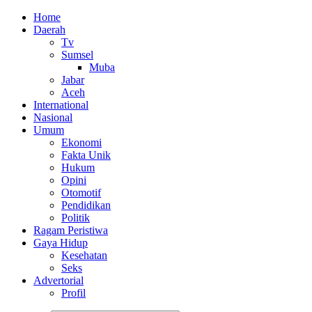
Home
Daerah
Tv
Sumsel
Muba
Jabar
Aceh
International
Nasional
Umum
Ekonomi
Fakta Unik
Hukum
Opini
Otomotif
Pendidikan
Politik
Ragam Peristiwa
Gaya Hidup
Kesehatan
Seks
Advertorial
Profil