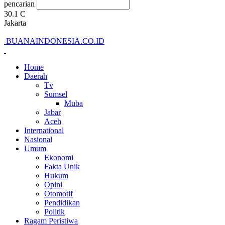
pencarian
30.1
C
Jakarta
BUANAINDONESIA.CO.ID
Home
Daerah
Tv
Sumsel
Muba
Jabar
Aceh
International
Nasional
Umum
Ekonomi
Fakta Unik
Hukum
Opini
Otomotif
Pendidikan
Politik
Ragam Peristiwa