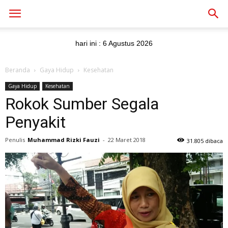
hari ini :
6 Agustus 2026
Beranda
Gaya Hidup
Kesehatan
Gaya Hidup
Kesehatan
Rokok Sumber Segala
Penyakit
Penulis
Muhammad Rizki Fauzi
-
22 Maret 2018
31.805 dibaca