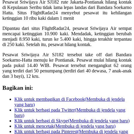
Pesawat Sriwijaya Air SJ182 rute Jakarta-Pontianak hilang kontak
di Kepulauan Seribu tidak lama lepas landas dari Bandara Soekarno
Hatta. Situs FlightRadar24 menyebut pesawat itu kehilangan
ketinggian 10 ribu kaki dalam 1 menit
Dipantau dari situs FlightRadar24, pesawat Sriwijaya Air sempat
mencapai ketinggian 10.900 kaki. Mendadak, ketinggian berubah
menjadi 8.950 kaki, turun ke 5.400 kaki, hingga terakhir terpantau
di 250 kaki. Setelah itu, pesawat hilang kontak.
Pesawat Sriwijaya Air SJ182 tersebut take off dari Bandara
Soekarno-Hatta menuju ke Pontianak. Pesawat mulai hilang kontak
pada pukul 14.40 WIB. Pesawat tersebut mengangkut 62 orang
yang terdiri dari 50 penumpang (terdiri dari 40 dewasa, 7 anak-anak
dan 3 bayi), 12 kru.
Bagikan ini:
Klik untuk membagikan di Facebook(Membuka di jendela
yang baru)
Klik untuk berbagi pada Twitter(Membuka di jendela yang
baru)
Klik untuk berbagi di Skype(Membuka di jendela yang baru)
Klik untuk mencetak(Membuka di jendela yang baru)
Klik untuk berbagi pada Pinterest(Membuka di jendela yang