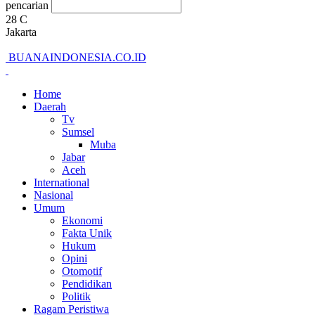
pencarian
28
C
Jakarta
BUANAINDONESIA.CO.ID
Home
Daerah
Tv
Sumsel
Muba
Jabar
Aceh
International
Nasional
Umum
Ekonomi
Fakta Unik
Hukum
Opini
Otomotif
Pendidikan
Politik
Ragam Peristiwa