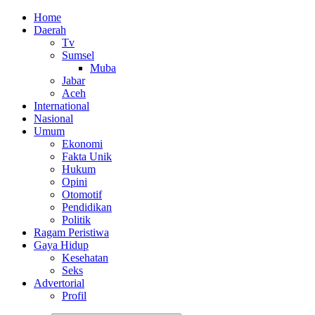
Home
Daerah
Tv
Sumsel
Muba
Jabar
Aceh
International
Nasional
Umum
Ekonomi
Fakta Unik
Hukum
Opini
Otomotif
Pendidikan
Politik
Ragam Peristiwa
Gaya Hidup
Kesehatan
Seks
Advertorial
Profil