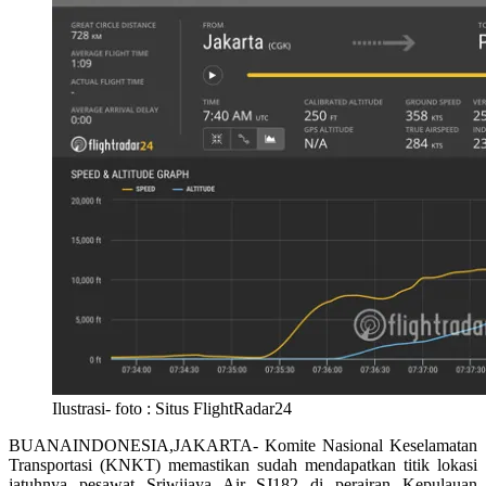
Ilustrasi- foto : Situs FlightRadar24
BUANAINDONESIA,JAKARTA- Komite Nasional Keselamatan
Transportasi (KNKT) memastikan sudah mendapatkan titik lokasi
jatuhnya pesawat Sriwijaya Air SJ182 di perairan Kepulauan