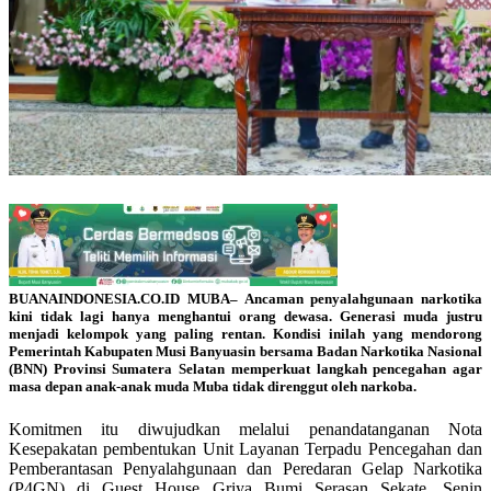
BUANAINDONESIA.CO.ID MUBA
–
Ancaman penyalahgunaan narkotika
kini tidak lagi hanya menghantui orang dewasa. Generasi muda justru
menjadi kelompok yang paling rentan. Kondisi inilah yang mendorong
Pemerintah Kabupaten Musi Banyuasin bersama Badan Narkotika Nasional
(BNN) Provinsi Sumatera Selatan memperkuat langkah pencegahan agar
masa depan anak-anak muda Muba tidak direnggut oleh narkoba.
Komitmen itu diwujudkan melalui penandatanganan Nota
Kesepakatan pembentukan Unit Layanan Terpadu Pencegahan dan
Pemberantasan Penyalahgunaan dan Peredaran Gelap Narkotika
(P4GN) di Guest House Griya Bumi Serasan Sekate, Senin