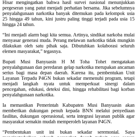
Hisar mengingatkan bahwa hasil survei nasional menunjukkan
pergeseran yang patut menjadi perhatian bersama. Jika sebelumnya
penyalahgunaan narkotika banyak ditemukan pada kelompok usia
25 hingga 49 tahun, kini justru paling tinggi terjadi pada usia 15
hingga 24 tahun.
“Ini menjadi alarm bagi kita semua. Artinya, sindikat narkoba mulai
menyasar generasi muda. Perang melawan narkotika tidak mungkin
dilakukan oleh satu pihak saja. Dibutuhkan kolaborasi seluruh
elemen masyarakat,” tegasnya.
Bupati Musi Banyuasin H M Toha Tohet mengatakan
penyalahgunaan dan peredaran gelap narkotika merupakan ancaman
serius bagi masa depan daerah. Karena itu, pembentukan Unit
Layanan Terpadu P4GN bukan sekadar memenuhi program, tetapi
menjadi langkah nyata untuk memperkuat sinergi dalam
pencegahan, edukasi, deteksi dini, hingga rehabilitasi bagi korban
penyalahgunaan narkotika.
Ia memastikan Pemerintah Kabupaten Musi Banyuasin akan
memberikan dukungan penuh kepada BNN melalui penyediaan
fasilitas, dukungan operasional, serta integrasi layanan publik agar
masyarakat semakin mudah memperoleh layanan P4GN.
“Pembentukan unit ini bukan sekadar seremonial. Saya