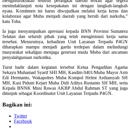
menginstruksikan seluruh perangkat daerah terkait agar segera
menindaklanjuti nota kesepakatan ini dengan langkah-langkah
nyata. Komitmen ini harus diwujudkan melalui kerja keras dan
kolaborasi agar Muba menjadi daerah yang bersih dari narkoba,”
kata Toha.
Ia juga menyampaikan apresiasi kepada BNN Provinsi Sumatera
Selatan dan seluruh pihak yang telah menginisiasi kerja sama
tersebut. Menurutnya, kehadiran Unit Layanan Terpadu P4GN
diharapkan mampu menjadi garda terdepan dalam melindungi
masyarakat sekaligus menjaga generasi muda Muba dari ancaman
penyalahgunaan narkotika.
Turut hadir dalam kegiatan tersebut Ketua Pengadilan Agama
Sekayu Muhamad Syarif SHI MH, Kasdim 0401/Muba Mayor Arm
Edi Hermanto, Wakapolres Muba Kompol Helmi Ardiansyah SH
MH, Kasi Pidum Kejari Muba Didi Aditya Rustanto SH MH, serta
Kepala BNNK Musi Rawas AKBP Abdul Rahman ST yang juga
ditunjuk sebagai Koordinator Unit Layanan Terpadu P4GN.
Bagikan ini:
Twitter
Facebook