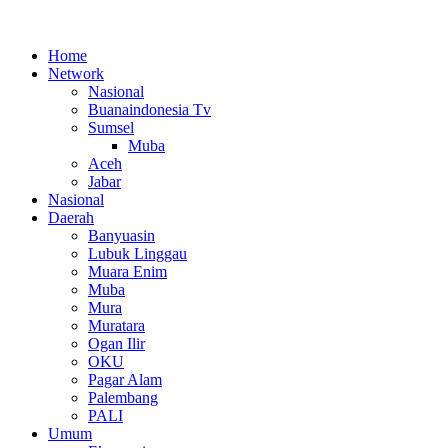
Home
Network
Nasional
Buanaindonesia Tv
Sumsel
Muba
Aceh
Jabar
Nasional
Daerah
Banyuasin
Lubuk Linggau
Muara Enim
Muba
Mura
Muratara
Ogan Ilir
OKU
Pagar Alam
Palembang
PALI
Umum