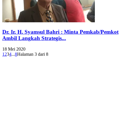
Dr. Ir. H. Syamsul Bahri : Minta Pemkab/Pemkot
Ambil Langkah Strategis...
18 Mei 2020
1
2
3
4
...
8
Halaman 3 dari 8