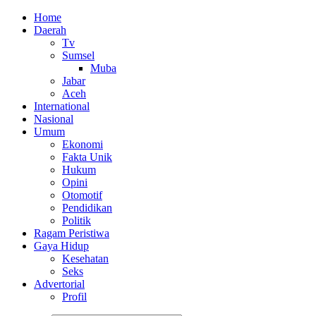
Home
Daerah
Tv
Sumsel
Muba
Jabar
Aceh
International
Nasional
Umum
Ekonomi
Fakta Unik
Hukum
Opini
Otomotif
Pendidikan
Politik
Ragam Peristiwa
Gaya Hidup
Kesehatan
Seks
Advertorial
Profil