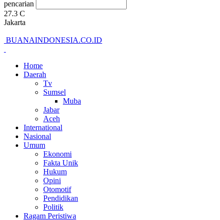
pencarian
27.3
C
Jakarta
BUANAINDONESIA.CO.ID
Home
Daerah
Tv
Sumsel
Muba
Jabar
Aceh
International
Nasional
Umum
Ekonomi
Fakta Unik
Hukum
Opini
Otomotif
Pendidikan
Politik
Ragam Peristiwa