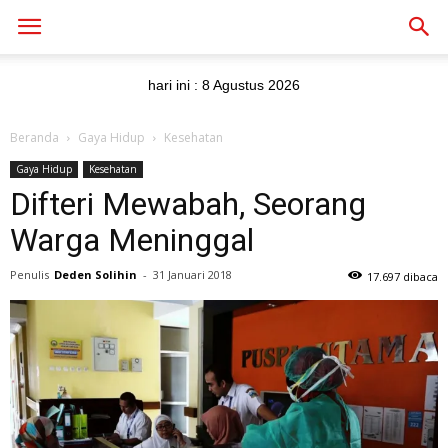
hari ini :
8 Agustus 2026
Beranda
Gaya Hidup
Kesehatan
Gaya Hidup
Kesehatan
Difteri Mewabah, Seorang
Warga Meninggal
Penulis
Deden Solihin
-
31 Januari 2018
17.697 dibaca