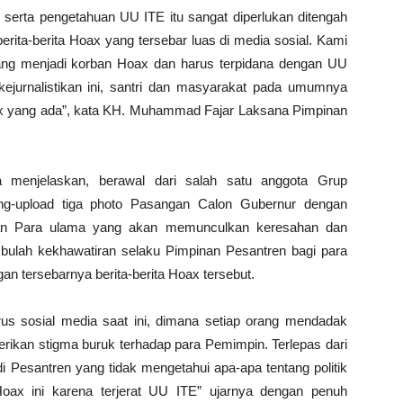
ik serta pengetahuan UU ITE itu sangat diperlukan ditengah
berita-berita Hoax yang tersebar luas di media sosial. Kami
 yang menjadi korban Hoax dan harus terpidana dengan UU
ejurnalistikan ini, santri dan masyarakat pada umumnya
 Hoax yang ada”, kata KH. Muhammad Fajar Laksana Pimpinan
menjelaskan, berawal dari salah satu anggota Grup
g-upload tiga photo Pasangan Calon Gubernur dengan
an Para ulama yang akan memunculkan keresahan dan
ulah kekhawatiran selaku Pimpinan Pesantren bagi para
an tersebarnya berita-berita Hoax tersebut.
us sosial media saat ini, dimana setiap orang mendadak
ikan stigma buruk terhadap para Pemimpin. Terlepas dari
 di Pesantren yang tidak mengetahui apa-apa tentang politik
Hoax ini karena terjerat UU ITE” ujarnya dengan penuh