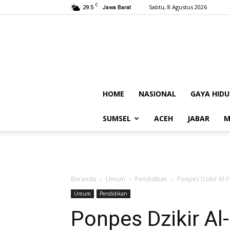
C
29.5
Sabtu, 8 Agustus 2026
Jawa Barat
HOME
NASIONAL
GAYA HIDU
SUMSEL
ACEH
JABAR
M
Beranda
Umum
Pendidikan
Ponpes Dzikir Al-
Umum
Pendidikan
Ponpes Dzikir Al-