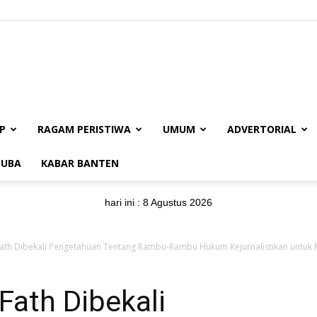
BUANAJABAR.CO.ID
P
RAGAM PERISTIWA
UMUM
ADVERTORIAL
UBA
KABAR BANTEN
hari ini :
8 Agustus 2026
Fath Dibekali Pengetahuan Tentang Rambu-Rambu Hukum Kejurnalistikan untuk 
Fath Dibekali