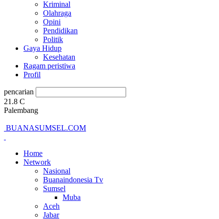
Kriminal
Olahraga
Opini
Pendidikan
Politik
Gaya Hidup
Kesehatan
Ragam peristiwa
Profil
pencarian
21.8
C
Palembang
BUANASUMSEL.COM
Home
Network
Nasional
Buanaindonesia Tv
Sumsel
Muba
Aceh
Jabar