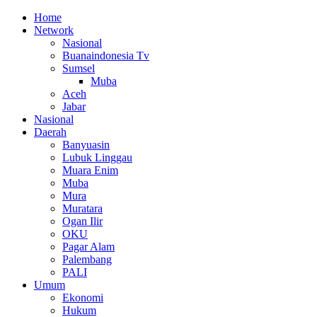
Home
Network
Nasional
Buanaindonesia Tv
Sumsel
Muba
Aceh
Jabar
Nasional
Daerah
Banyuasin
Lubuk Linggau
Muara Enim
Muba
Mura
Muratara
Ogan Ilir
OKU
Pagar Alam
Palembang
PALI
Umum
Ekonomi
Hukum