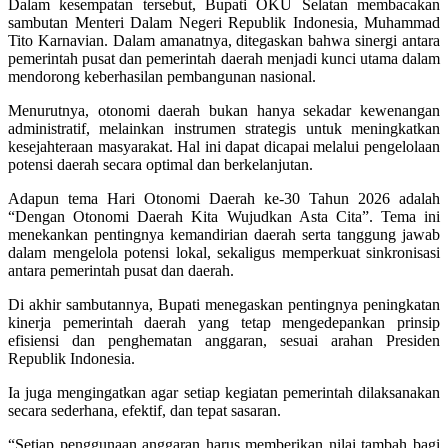
Dalam kesempatan tersebut, Bupati OKU Selatan membacakan
sambutan Menteri Dalam Negeri Republik Indonesia, Muhammad
Tito Karnavian. Dalam amanatnya, ditegaskan bahwa sinergi antara
pemerintah pusat dan pemerintah daerah menjadi kunci utama dalam
mendorong keberhasilan pembangunan nasional.
Menurutnya, otonomi daerah bukan hanya sekadar kewenangan
administratif, melainkan instrumen strategis untuk meningkatkan
kesejahteraan masyarakat. Hal ini dapat dicapai melalui pengelolaan
potensi daerah secara optimal dan berkelanjutan.
Adapun tema Hari Otonomi Daerah ke-30 Tahun 2026 adalah
“Dengan Otonomi Daerah Kita Wujudkan Asta Cita”. Tema ini
menekankan pentingnya kemandirian daerah serta tanggung jawab
dalam mengelola potensi lokal, sekaligus memperkuat sinkronisasi
antara pemerintah pusat dan daerah.
Di akhir sambutannya, Bupati menegaskan pentingnya peningkatan
kinerja pemerintah daerah yang tetap mengedepankan prinsip
efisiensi dan penghematan anggaran, sesuai arahan Presiden
Republik Indonesia.
Ia juga mengingatkan agar setiap kegiatan pemerintah dilaksanakan
secara sederhana, efektif, dan tepat sasaran.
“Setiap penggunaan anggaran harus memberikan nilai tambah bagi