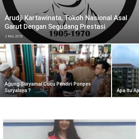
Arudji Kartawinata, Tokoh Nasional Asal
Garut Dengan Segudang Prestasi
2 Mei 2018
Agung Suryamal Cucu Pendiri Ponpes
Suryalaya ?
Apa Itu A