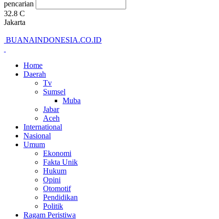
pencarian
32.8
C
Jakarta
BUANAINDONESIA.CO.ID
Home
Daerah
Tv
Sumsel
Muba
Jabar
Aceh
International
Nasional
Umum
Ekonomi
Fakta Unik
Hukum
Opini
Otomotif
Pendidikan
Politik
Ragam Peristiwa