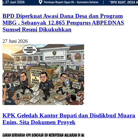
BPD Diperkuat Awasi Dana Desa dan Program
MBG , Sebanyak 12.865 Pengurus ABPEDNAS
Sumsel Resmi Dikukuhkan
27 Juni 2026
KPK Geledah Kantor Bupati dan Disdikbud Muara
Enim, Sita Dokumen Proyek