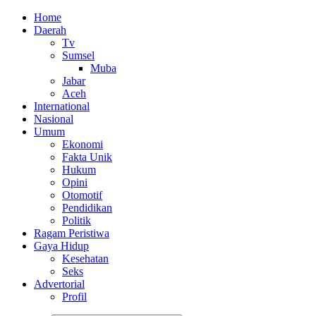
Home
Daerah
Tv
Sumsel
Muba
Jabar
Aceh
International
Nasional
Umum
Ekonomi
Fakta Unik
Hukum
Opini
Otomotif
Pendidikan
Politik
Ragam Peristiwa
Gaya Hidup
Kesehatan
Seks
Advertorial
Profil